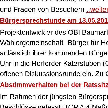
und Fragen von Besuchern
..weite
Bürgersprechstunde am 13.05.201
Projektentwickler des OBI Baumark
Wählergemeinschaft „Bürger für Her
anlässlich ihrer kommenden Bürg
Uhr in die Herforder Katerstuben
offenen Diskussionsrunde ein. Zu 
Abstimmverhalten bei der Ratssit
Im Rahmen der jüngsten Bürgerspr
Beschlüsse gefasst: TOP A.4 Maß